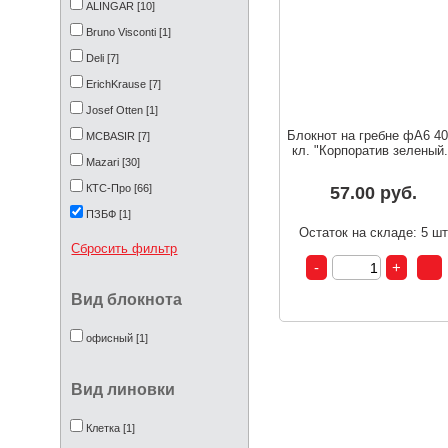
ALINGAR [10]
Bruno Visconti [1]
Deli [7]
ErichKrause [7]
Josef Otten [1]
Блокнот на гребне фА6 40
MCBASIR [7]
кл. "Корпоратив зеленый.
Mazari [30]
КТС-Про [66]
57.00 руб.
ПЗБФ [1]
Остаток на складе: 5 ш
Полином [2]
Сбросить фильтр
Феникс+ [3]
Фламинго [1]
Вид блокнота
офисный [1]
Вид линовки
Клетка [1]