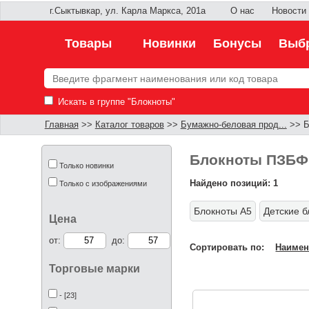
г.Сыктывкар, ул. Карла Маркса, 201а
О нас
Новости
Товары
Новинки
Бонусы
Выбр
Искать в группе "Блокноты"
Главная
>>
Каталог товаров
>>
Бумажно-беловая прод...
>> Б
Блокноты ПЗБФ
Только новинки
Найдено позиций: 1
Только с изображениями
Блокноты А5
Детские 
Цена
от:
до:
Сортировать по:
Наимен
Торговые марки
- [23]