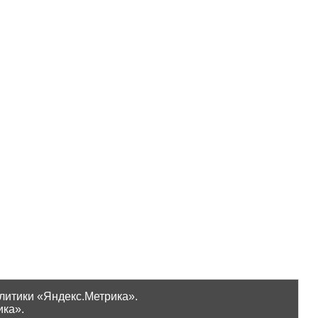
литики «Яндекс.Метрика».
ика».