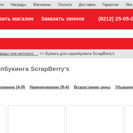
ти
Награды
Магазины
Оплата
Доставка
Гарантии
Инс
ать магазин
Заказать звонок
(8212) 25-05-
вары для детского ...
>> Бумага для скрапбукинга ScrapBerry's
пбукинга ScrapBerry's
ованию (А-Я)
Наименованию (Я-А)
Возрастанию цены
Убывани