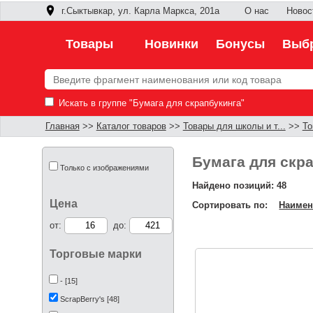
г.Сыктывкар, ул. Карла Маркса, 201а
О нас
Новос
Товары
Новинки
Бонусы
Выбр
Искать в группе "Бумага для скрапбукинга"
Главная
>>
Каталог товаров
>>
Товары для школы и т...
>>
То
Бумага для скра
Только с изображениями
Найдено позиций: 48
Цена
Сортировать по:
Наимен
от:
до:
Торговые марки
- [15]
ScrapBerry's [48]