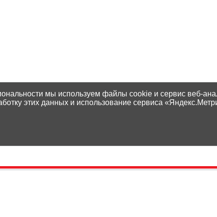
иональности мы используем файлы cookie и сервис веб-ана
аботку этих данных и использование сервиса «Яндекс.Метр
Контакты
Способы оплаты
Адреса магазинов
Доставка
Написать нам
Наши гарантии