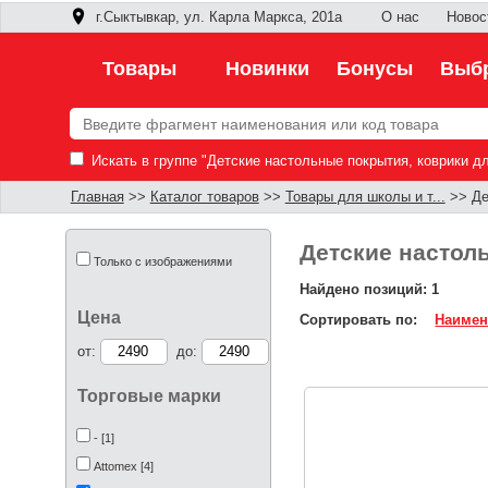
г.Сыктывкар, ул. Карла Маркса, 201а
О нас
Новос
Товары
Новинки
Бонусы
Выбр
Искать в группе "Детские настольные покрытия, коврики дл
Главная
>>
Каталог товаров
>>
Товары для школы и т...
>> Дет
Детские настоль
Только с изображениями
Найдено позиций: 1
Цена
Сортировать по:
Наимен
от:
до:
Торговые марки
- [1]
Attomex [4]