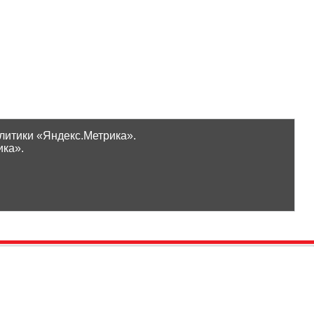
литики «Яндекс.Метрика».
ика».
Проверить бонусы
ООО «Ликор»
Новинки
GrossHaus Сыктывкар
ВКонтакте