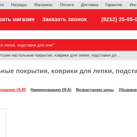
ти
Награды
Магазины
Оплата
Доставка
Гарантии
Инс
ать магазин
Заказать звонок
(8212) 25-05-
я лепки, подставки для книг"
ские настольные покрытия, коврики для лепки, подставки дл...
ные покрытия, коврики для лепки, подста
ованию (А-Я)
Наименованию (Я-А)
Возрастанию цены
Убывани