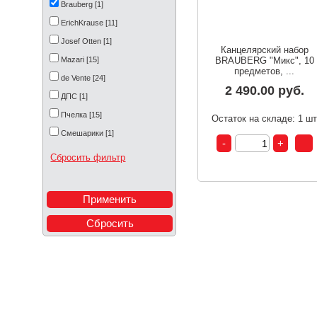
Brauberg [1]
ErichKrause [11]
Josef Otten [1]
Канцелярский набор
Mazari [15]
BRAUBERG "Микс", 10
предметов, ...
de Vente [24]
2 490.00 руб.
ДПС [1]
Пчелка [15]
Остаток на складе: 1 ш
Смешарики [1]
Фиксики [1]
Сбросить фильтр