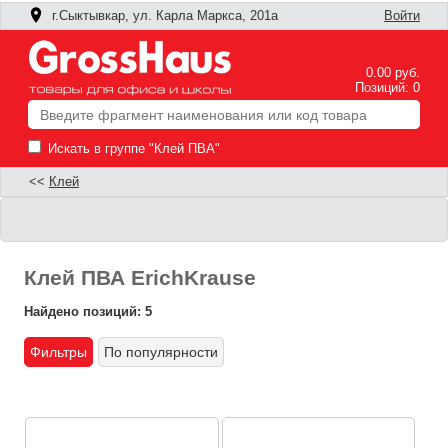
г.Сыктывкар, ул. Карла Маркса, 201а
Войти
0.00 руб.
Позиций: 0
Искать в группе "Клей ПВА"
<<
Клей
Клей ПВА ErichKrause
Найдено позиций: 5
Фильтры
По популярности