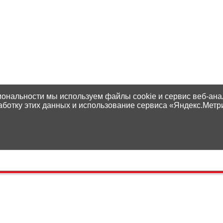
иональности мы используем файлы cookie и сервис веб-ана
аботку этих данных и использование сервиса «Яндекс.Метр
Контакты
Способы оплаты
Адреса магазинов
Доставка
Написать нам
Наши гарантии