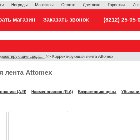
ти
Награды
Магазины
Оплата
Доставка
Гарантии
Инс
ать магазин
Заказать звонок
(8212) 25-05-
орректирующие средс...
>> Корректирующая лента Attomex
 лента Attomex
ованию (А-Я)
Наименованию (Я-А)
Возрастанию цены
Убывани