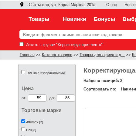
г.Сыктывкар, ул. Карла Маркса, 201а
О нас
Новос
Товары
Новинки
Бонусы
Выбр
Искать в группе "Корректирующая лента"
Главная
>>
Каталог товаров
>>
Товары для офиса и д...
>>
К
Корректирующая
Только с изображениями
Найдено позиций: 2
Цена
Сортировать по:
Наимен
от:
до:
Торговые марки
Attomex [2]
Deli [8]