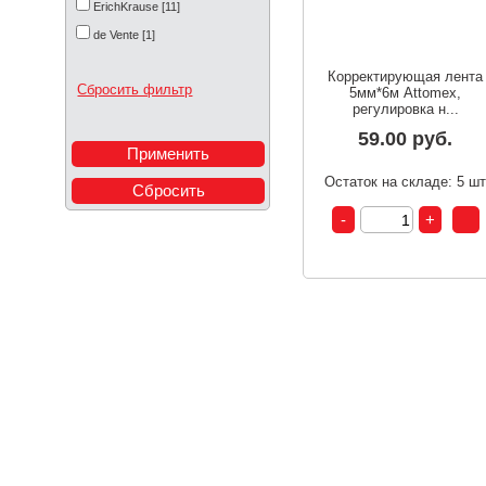
ErichKrause [11]
de Vente [1]
Корректирующая лента
Сбросить фильтр
5мм*6м Attomex,
регулировка н...
59.00 руб.
Остаток на складе: 5 ш