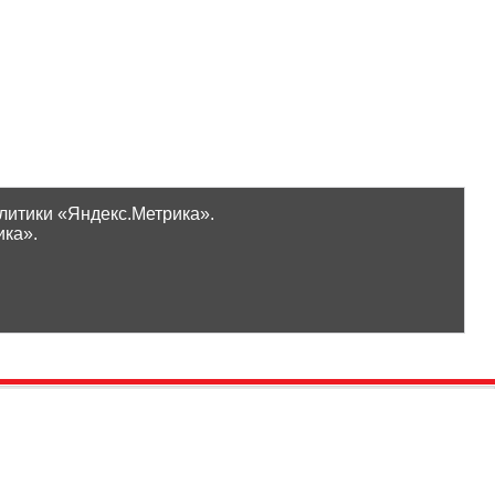
литики «Яндекс.Метрика».
ика».
Проверить бонусы
ООО «Ликор»
Новинки
GrossHaus Сыктывкар
ВКонтакте