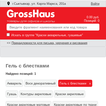
г.Сыктывкар, ул. Карла Маркса, 201а
Войти
0.00 руб.
Позиций: 0
Искать в группе "Краски акварельные, гуашевые"
<<
Принадлежности для письма, черчения и рисования
Гель с блестками
Найдено позиций: 1
Акварель
Воск декоративный
Гель с блестками x
Ф
Гуашь
Контуры акриловые
Краски акриловые
П
п
Краски акриловые матовые
Краски акриловые по ткани