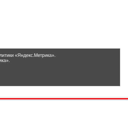
литики «Яндекс.Метрика».
ика».
Проверить бонусы
ООО «Ликор»
Новинки
GrossHaus Сыктывкар
ВКонтакте