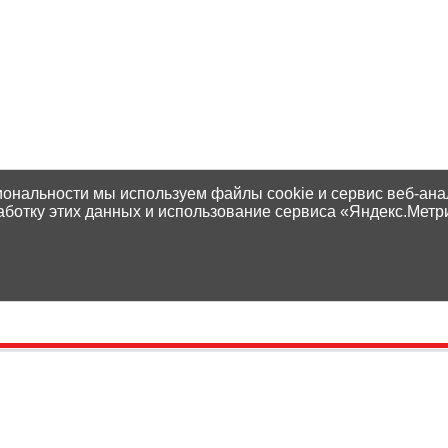
иональности мы используем файлы cookie и сервис веб-ана
аботку этих данных и использование сервиса «Яндекс.Метр
Контакты
Способы оплаты
Адреса магазинов
Доставка
Написать нам
Наши гарантии