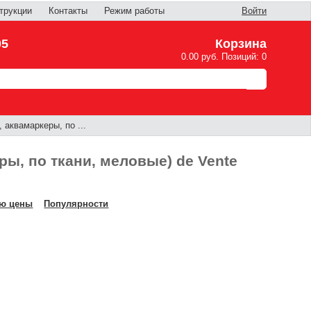
трукции
Контакты
Режим работы
Войти
05
Корзина
0.00 руб. Позиций: 0
аквамаркеры, по ...
ы, по ткани, меловые) de Vente
ю цены
Популярности