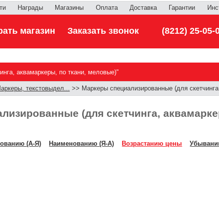
ти
Награды
Магазины
Оплата
Доставка
Гарантии
Инс
ать магазин
Заказать звонок
(8212) 25-05-
нга, аквамаркеры, по ткани, меловые)"
аркеры, текстовыдел...
>> Маркеры специализированные (для скетчинга, 
лизированные (для скетчинга, аквамаркер
ованию (А-Я)
Наименованию (Я-А)
Возрастанию цены
Убывани