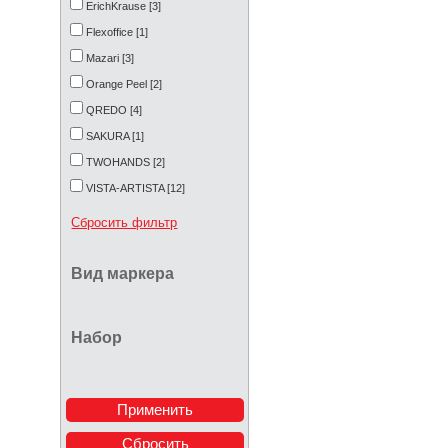
ErichKrause [3]
Flexoffice [1]
Mazari [3]
Orange Peel [2]
QREDO [4]
SAKURA [1]
TWOHANDS [2]
VISTA-ARTISTA [12]
Сбросить фильтр
Вид маркера
Набор