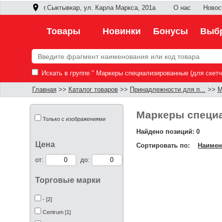
г.Сыктывкар, ул. Карла Маркса, 201а
О нас
Новос
Товары
Новинки
Бонусы
Выбр
Искать в группе " Маркеры специализированные (для скетчи
Главная
>>
Каталог товаров
>>
Принадлежности для п...
>>
М
Маркеры специа
Только с изображениями
Найдено позиций: 0
Цена
Сортировать по:
Наимен
от:
до:
Торговые марки
- [2]
Centrum [1]