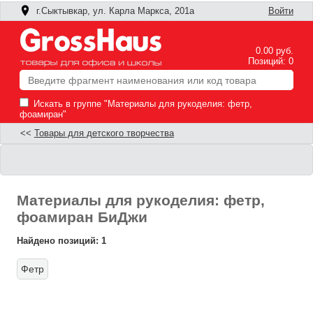
г.Сыктывкар, ул. Карла Маркса, 201а
Войти
0.00 руб.
Позиций: 0
Искать в группе "Материалы для рукоделия: фетр,
фоамиран"
<<
Товары для детского творчества
Материалы для рукоделия: фетр,
фоамиран БиДжи
Найдено позиций: 1
Фетр
Ф
П