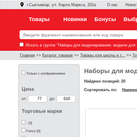
г.Сыктывкар, ул. Карла Маркса, 201а
О нас
Новос
Товары
Новинки
Бонусы
Выбр
Искать в группе "Наборы для моделирования, модели для 
Главная
>>
Каталог товаров
>>
Товары для школы и т...
>>
То
Наборы для мод
Только с изображениями
Найдено позиций: 20
Цена
Сортировать по:
Наимен
от:
до:
Торговые марки
- [3]
Fancy [6]