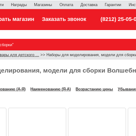
ти
Награды
Магазины
Оплата
Доставка
Гарантии
Инс
ать магазин
Заказать звонок
(8212) 25-05-
сборки"
вары для детского ...
>> Наборы для моделирования, модели для сборки
елирования, модели для сборки Волшебн
ованию (А-Я)
Наименованию (Я-А)
Возрастанию цены
Убывани