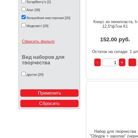
ScrapBerry's [2]
Альт [38]
Волшебная мастерская [20]
Конус из пенопласта, h
Моделист [29]
12,5*ф7см К1
152.00 руб.
Сбросить фильтр
Остаток на складе: 1 ш
Вид наборов для
творчества
другое [20]
Набор для творчества
"Ободок + заколки" (черн