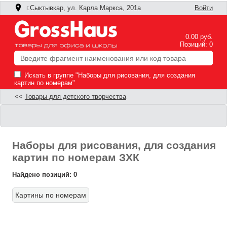
г.Сыктывкар, ул. Карла Маркса, 201а
Войти
0.00 руб.
Позиций: 0
Искать в группе "Наборы для рисования, для создания
картин по номерам"
<<
Товары для детского творчества
Наборы для рисования, для создания
картин по номерам ЗХК
Найдено позиций: 0
Картины по номерам
Ф
П