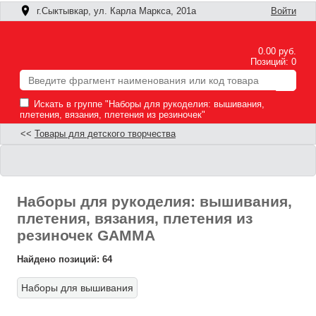
г.Сыктывкар, ул. Карла Маркса, 201а
Войти
0.00 руб.
Позиций: 0
Искать в группе "Наборы для рукоделия: вышивания,
плетения, вязания, плетения из резиночек"
<<
Товары для детского творчества
Наборы для рукоделия: вышивания,
плетения, вязания, плетения из
резиночек GAMMA
Найдено позиций: 64
Наборы для вышивания
Ф