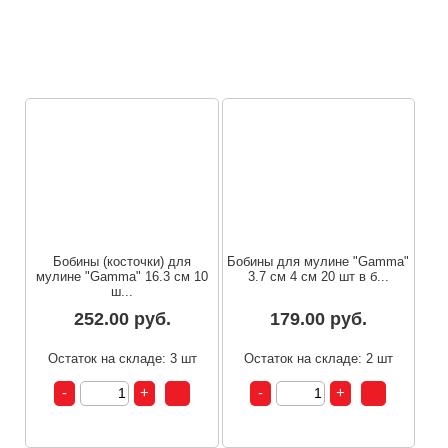
П
п
Бобины (косточки) для
Бобины для мулине "Gamma"
мулине "Gamma" 16.3 см 10
3.7 см 4 см 20 шт в б...
ш...
252.00 руб.
179.00 руб.
Остаток на складе: 3 шт
Остаток на складе: 2 шт