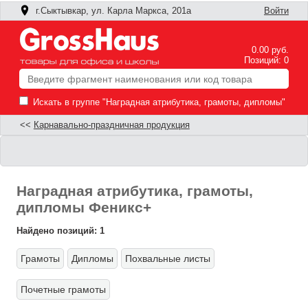
г.Сыктывкар, ул. Карла Маркса, 201а
Войти
0.00 руб.
Позиций: 0
Искать в группе "Наградная атрибутика, грамоты, дипломы"
<<
Карнавально-праздничная продукция
Наградная атрибутика, грамоты,
дипломы Феникс+
Найдено позиций: 1
Грамоты
Дипломы
Похвальные листы
Ф
Почетные грамоты
П