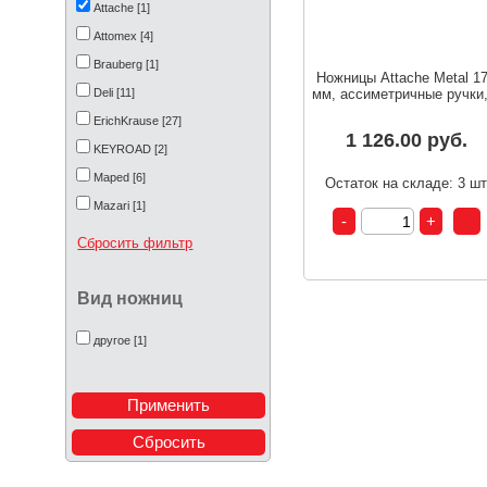
Attache [1]
Attomex [4]
Brauberg [1]
Ножницы Attache Metal 1
Deli [11]
мм, ассиметричные ручки,
ErichKrause [27]
1 126.00 руб.
KEYROAD [2]
Maped [6]
Остаток на складе: 3 ш
Mazari [1]
Workmate [2]
Сбросить фильтр
Y-PLUS [1]
de Vente [12]
Вид ножниц
Апплика [2]
другое [1]
ЗХК [1]