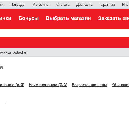
ти
Награды
Магазины
Оплата
Доставка
Гарантии
Инс
инки
Бонусы
Выбрать магазин
Заказать зв
жницы Attache
e
ованию (А-Я)
Наименованию (Я-А)
Возрастанию цены
Убывани