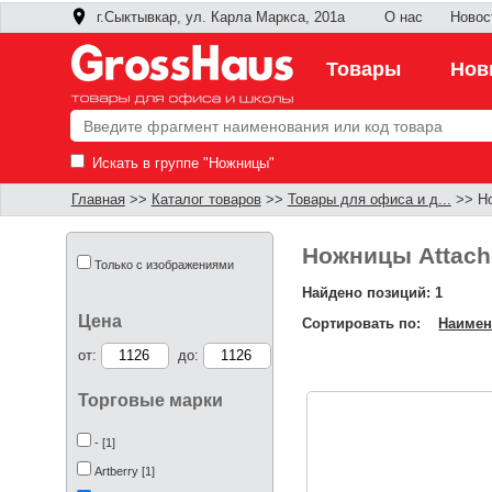
г.Сыктывкар, ул. Карла Маркса, 201а
О нас
Новос
Товары
Нов
Искать в группе "Ножницы"
Главная
>>
Каталог товаров
>>
Товары для офиса и д...
>> Но
Ножницы Attach
Только с изображениями
Найдено позиций: 1
Цена
Сортировать по:
Наимен
от:
до:
Торговые марки
- [1]
Artberry [1]