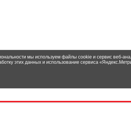
иональности мы используем файлы cookie и сервис веб-ана
аботку этих данных и использование сервиса «Яндекс.Метр
Контакты
Способы оплаты
Адреса магазинов
Доставка
Написать нам
Наши гарантии