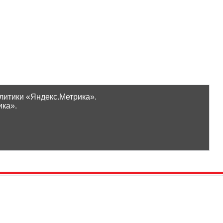
литики «Яндекс.Метрика».
ика».
Проверить бонусы
ООО «Ликор»
Новинки
GrossHaus Сыктывкар
ВКонтакте