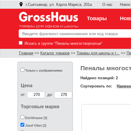
г.Сыктывкар, ул. Карла Маркса, 201а
О нас
Новос
Товары
Нов
Искать в группе "Пеналы многостворчатые"
Главная
>>
Каталог товаров
>>
Товары для школы и т...
>>
П
Пеналы многост
Только с изображениями
Найдено позиций: 2
Цена
Сортировать по:
Наимен
от:
до:
Торговые марки
ErichKrause [3]
Josef Otten [2]