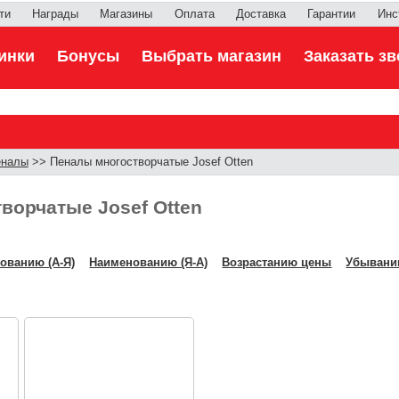
ти
Награды
Магазины
Оплата
Доставка
Гарантии
Инс
инки
Бонусы
Выбрать магазин
Заказать зв
еналы
>> Пеналы многостворчатые Josef Otten
ворчатые Josef Otten
ованию (А-Я)
Наименованию (Я-А)
Возрастанию цены
Убывани