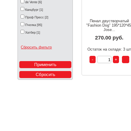
de Vente [6]
Канцбург [1]
Проф Пресс [2]
Пенал двустворчатый
Пчелка [95]
"Fashion Dog" 195*120*45
Jose...
Хатбер [1]
270.00 руб.
Сбросить фильтр
Остаток на складе: 3 ш