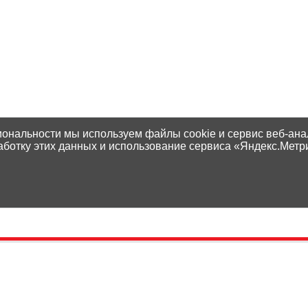
иональности мы используем файлы cookie и сервис веб-ана
аботку этих данных и использование сервиса «Яндекс.Метр
Контакты
Способы оплаты
Адреса магазинов
Доставка
Написать нам
Наши гарантии