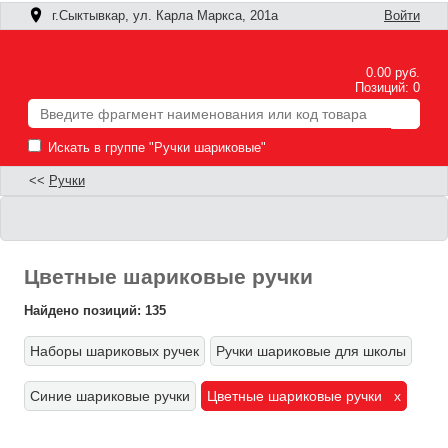
г.Сыктывкар, ул. Карла Маркса, 201а
Войти
0.00 руб.
Позиций: 0
Искать в группе "Ручки шариковые"
<<
Ручки
Цветные шариковые ручки
Найдено позиций: 135
Наборы шариковых ручек
Ручки шариковые для школы
Ф
Синие шариковые ручки
Цветные шариковые ручки x
П
п