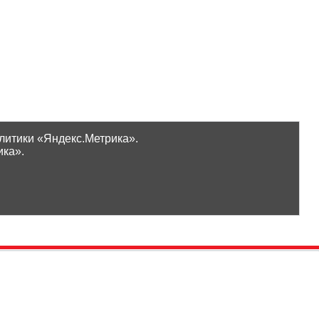
литики «Яндекс.Метрика».
ика».
Проверить бонусы
ООО «Ликор»
Новинки
GrossHaus Сыктывкар
ВКонтакте