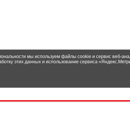
иональности мы используем файлы cookie и сервис веб-ана
аботку этих данных и использование сервиса «Яндекс.Метр
Контакты
Способы оплаты
Адреса магазинов
Доставка
Написать нам
Наши гарантии