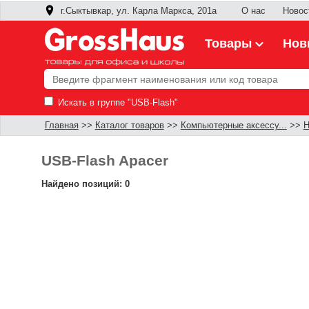
г.Сыктывкар, ул. Карла Маркса, 201а
О нас
Новос
Товары
Нов
Искать в группе "USB-Flash"
Главная
>>
Каталог товаров
>>
Компьютерные аксессу...
>>
Н
USB-Flash Apacer
Найдено позиций: 0