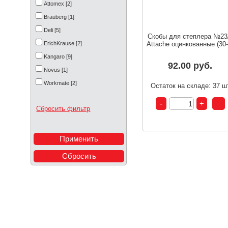
Attomex [2]
Brauberg [1]
Deli [5]
Скобы для степлера №23
ErichKrause [2]
Attache оцинкованные (30-.
Kangaro [9]
92.00 руб.
Novus [1]
Workmate [2]
Остаток на складе: 37 ш
Сбросить фильтр