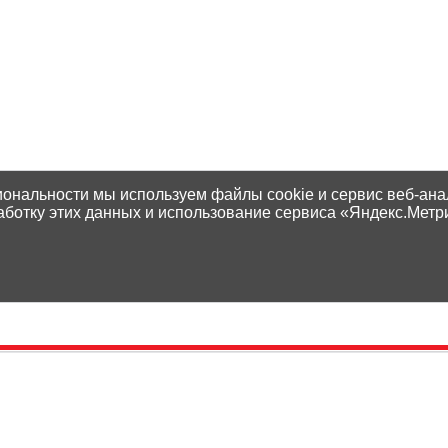
иональности мы используем файлы cookie и сервис веб-ана
аботку этих данных и использование сервиса «Яндекс.Метр
Контакты
Способы оплаты
Адреса магазинов
Доставка
Написать нам
Наши гарантии