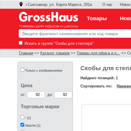
г.Сыктывкар, ул. Карла Маркса, 201а
О нас
Новос
Товары
Нов
Искать в группе "Скобы для степлера"
Главная
>>
Каталог товаров
>>
Товары для офиса и д...
>> Ск
Скобы для степ
Только с изображениями
Найдено позиций: 1
Цена
Сортировать по:
Наимен
от:
до:
Торговые марки
- [1]
Attache [1]