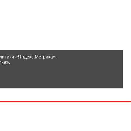
литики «Яндекс.Метрика».
ика».
Проверить бонусы
ООО «Ликор»
Новинки
GrossHaus Сыктывкар
ВКонтакте