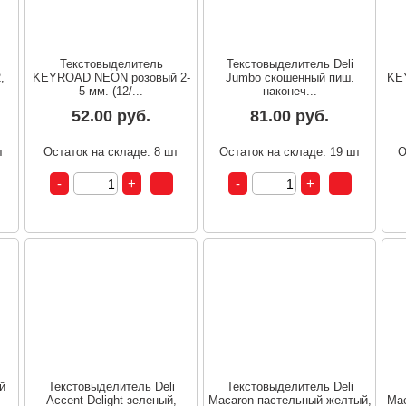
Текстовыделитель
Текстовыделитель Deli
,
KEYROAD NEON розовый 2-
Jumbo скошенный пиш.
KE
5 мм. (12/...
наконеч...
52.00 руб.
81.00 руб.
т
Остаток на складе: 8 шт
Остаток на складе: 19 шт
О
й
Текстовыделитель Deli
Текстовыделитель Deli
Accent Delight зеленый,
Macaron пастельный желтый,
Mac