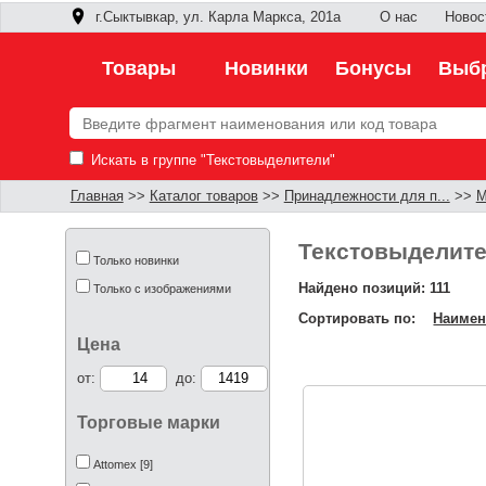
г.Сыктывкар, ул. Карла Маркса, 201а
О нас
Новос
Товары
Новинки
Бонусы
Выбр
Искать в группе "Текстовыделители"
Главная
>>
Каталог товаров
>>
Принадлежности для п...
>>
М
Текстовыделит
Только новинки
Найдено позиций: 111
Только с изображениями
Сортировать по:
Наимен
Цена
от:
до:
Торговые марки
Attomex [9]