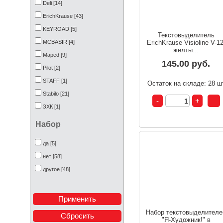
Deli [14]
ErichKrause [43]
KEYROAD [5]
Текстовыделитель
MCBASIR [4]
ErichKrause Visioline V-12
желты...
Maped [9]
145.00 руб.
Pilot [2]
STAFF [1]
Остаток на складе: 28 ш
Stabilo [21]
ЗХК [1]
Хатбер [2]
Набор
да [5]
нет [58]
другое [48]
Набор текстовыделителе
"Я-Художник!" в