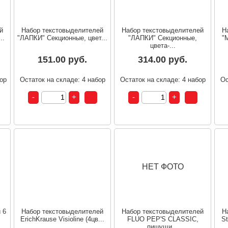
й
Набор текстовыделителей
Набор текстовыделителей
Н
..
"ЛАПКИ" Секционные, цвет...
"ЛАПКИ" Секционные,
"
цвета-...
151.00 руб.
314.00 руб.
бор
Остаток на складе: 4 набор
Остаток на складе: 4 набор
Ос
НЕТ ФОТО
 6
Набор текстовыделителей
Набор текстовыделителей
Н
ErichKrause Visioline (4цв...
FLUO PEP'S CLASSIC,
St
пишущи...