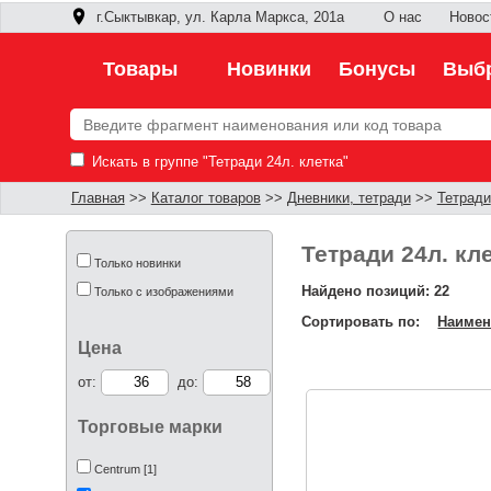
г.Сыктывкар, ул. Карла Маркса, 201а
О нас
Новос
Товары
Новинки
Бонусы
Выбр
Искать в группе "Тетради 24л. клетка"
Главная
>>
Каталог товаров
>>
Дневники, тетради
>>
Тетради
Тетради 24л. кл
Только новинки
Найдено позиций: 22
Только с изображениями
Сортировать по:
Наимен
Цена
от:
до:
Торговые марки
Centrum [1]