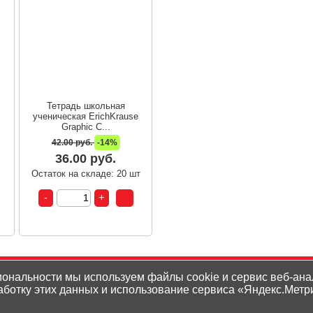
Тетрадь школьная
ученическая ErichKrause
Graphic C...
42.00 руб.
-14%
36.00 руб.
т
Остаток на складе: 20 шт
Контакты
Способы оплаты
иональности мы используем файлы cookie и сервис веб-ана
аботку этих данных и использование сервиса «Яндекс.Метр
Адреса магазинов
Доставка