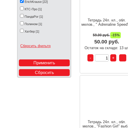
ErichKrause [22]
КТС-Про [1]
ПандаРог [1]
Тетрадь 24л. кл., обл.
Полином [1]
мелов., " Adrenaline Speed"
Хатбер [1]
59.00 руб.
-15%
50.00 руб.
Сбросить фильтр
Остаток на складе: 13 ш
Тетрадь 24л. кл., обл.
мелов., "Fashion Girl" выб.