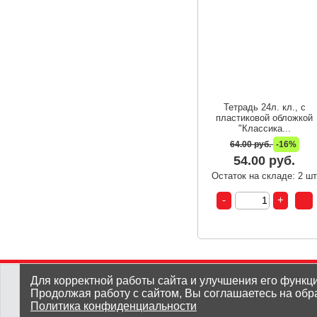
Тетрадь 24л. кл., с
пластиковой обложкой
"Классика...
64.00 руб.
-16%
54.00 руб.
Остаток на складе: 2 ш
(8212) 25-05-05
Для корректной работы сайта и улучшения его функц
Продолжая работу с сайтом, Вы соглашаетесь на обр
Политика конфиденциальности
Заказать звонок