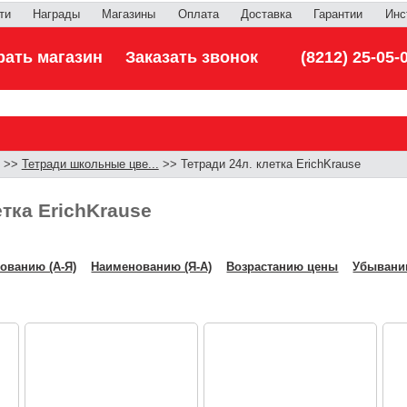
ти
Награды
Магазины
Оплата
Доставка
Гарантии
Инс
ать магазин
Заказать звонок
(8212) 25-05-
>>
Тетради школьные цве...
>> Тетради 24л. клетка ErichKrause
етка ErichKrause
ованию (А-Я)
Наименованию (Я-А)
Возрастанию цены
Убывани