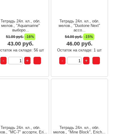
Тетрадь 24л. кл., обл.
Тетрадь 24л. кл., обл.
мелов., "Aquamarine"
мелов., "Duotone Next"
выборо...
ассо...
51.00 руб.
-16%
54.00 руб.
-15%
43.00 руб.
46.00 руб.
статок на складе: 56 шт
Остаток на складе: 1 шт
Тетрадь 24л. кл., обл.
Тетрадь 24л. кл., обл.
ов., "MC-7" ассорти, Eri...
мелов., "Mine Block", Erich...