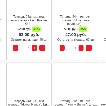
Тетрадь 24л. кл., обл.
Тетрадь 24л. кл., обл.
...
пластиковая ErichKrause
мелов., "Классика
Кла...
(зеленый)...
62.00 руб.
-15%
55.00 руб.
-15%
53.00 руб.
47.00 руб.
т
Остаток на складе: 40 шт
Остаток на складе: 60 шт
О
Тетрадь 24л. кл., обл.
Тетрадь 24л. кл., обл.
..
мелов., "Flower Panda", Eri...
мелов., "Funny Bunny", Eric...
мел