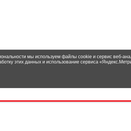
иональности мы используем файлы cookie и сервис веб-ана
аботку этих данных и использование сервиса «Яндекс.Метр
Контакты
Способы оплаты
Адреса магазинов
Доставка
Написать нам
Наши гарантии