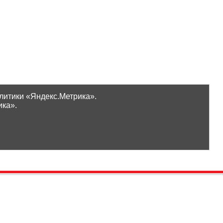
литики «Яндекс.Метрика».
ика».
Проверить бонусы
ООО «Ликор»
Новинки
GrossHaus Сыктывкар
ВКонтакте