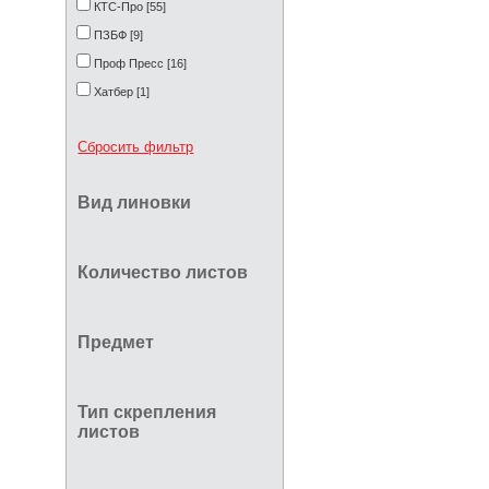
КТС-Про [55]
ПЗБФ [9]
Проф Пресс [16]
Хатбер [1]
Сбросить фильтр
Вид линовки
Количество листов
Предмет
Тип скрепления
листов