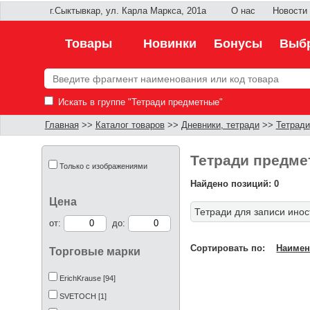
г.Сыктывкар, ул. Карла Маркса, 201а
О нас
Новости
Товары
Новинки
Бонусы
Выбр
Искать в группе "Тетради предметные"
Главная
>>
Каталог товаров
>>
Дневники, тетради
>>
Тетради
Тетради предме
Только с изображениями
Найдено позиций: 0
Цена
Тетради для записи ино
от:
до:
Сортировать по:
Наимен
Торговые марки
ErichKrause [94]
SVETOCH [1]