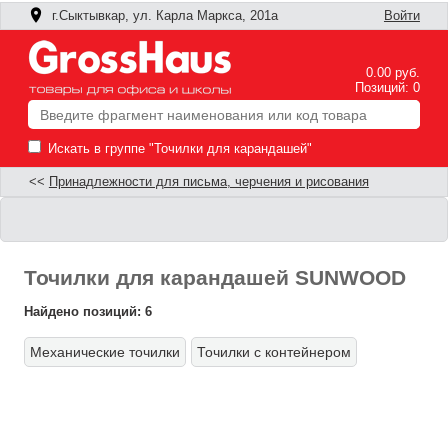
г.Сыктывкар, ул. Карла Маркса, 201а
Войти
0.00 руб.
Позиций: 0
Искать в группе "Точилки для карандашей"
<<
Принадлежности для письма, черчения и рисования
Точилки для карандашей SUNWOOD
Найдено позиций: 6
Механические точилки
Точилки с контейнером
Ф
П
п