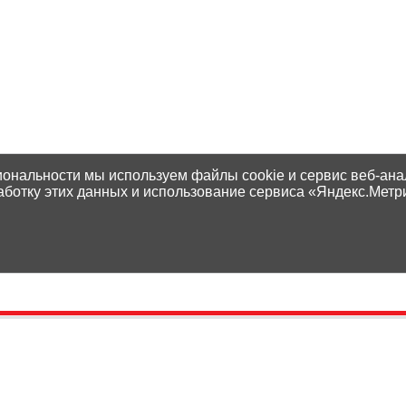
иональности мы используем файлы cookie и сервис веб-ана
аботку этих данных и использование сервиса «Яндекс.Метр
Контакты
Способы оплаты
Адреса магазинов
Доставка
Написать нам
Наши гарантии