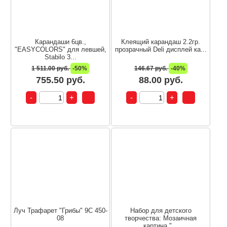
Карандаши 6цв.,
Клеящий карандаш 2.2гр.
"EASYCOLORS" для левшей,
прозрачный Deli дисплей ка...
Stabilo 3...
1 511.00 руб.
-50%
146.67 руб.
-40%
755.50 руб.
88.00 руб.
Луч Трафарет "Грибы" 9С 450-
Набор для детского
08
творчества: Мозаичная
картина "...