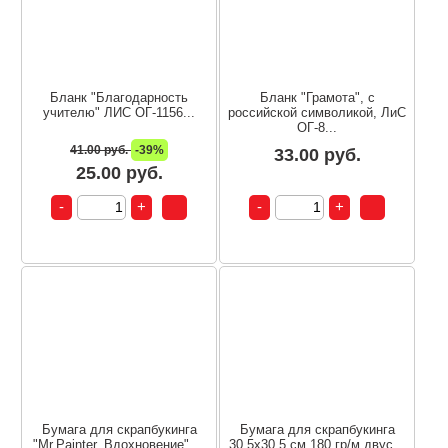
Бланк "Благодарность
Бланк "Грамота", с
учителю" ЛИС ОГ-1156...
российской символикой, ЛиС
ОГ-8...
41.00 руб.
-39%
33.00 руб.
25.00 руб.
Бумага для скрапбукинга
Бумага для скрапбукинга
"Mr.Painter. Вдохновение" ...
30,5х30,5 см 180 гр/м двус...