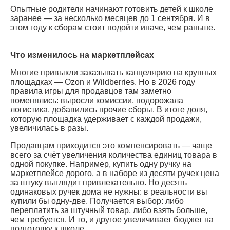
Опытные родители начинают готовить детей к школе
заранее — за несколько месяцев до 1 сентября. И в
этом году к сборам стоит подойти иначе, чем раньше.
Что изменилось на маркетплейсах
Многие привыкли заказывать канцелярию на крупных
площадках — Ozon и Wildberries. Но в 2026 году
правила игры для продавцов там заметно
поменялись: выросли комиссии, подорожала
логистика, добавились прочие сборы. В итоге доля,
которую площадка удерживает с каждой продажи,
увеличилась в разы.
Продавцам приходится это компенсировать — чаще
всего за счёт увеличения количества единиц товара в
одной покупке. Например, купить одну ручку на
маркетплейсе дорого, а в наборе из десяти ручек цена
за штуку выглядит привлекательно. Но десять
одинаковых ручек дома не нужны: в реальности вы
купили бы одну-две. Получается выбор: либо
переплатить за штучный товар, либо взять больше,
чем требуется. И то, и другое увеличивает бюджет на
подготовку к школе.