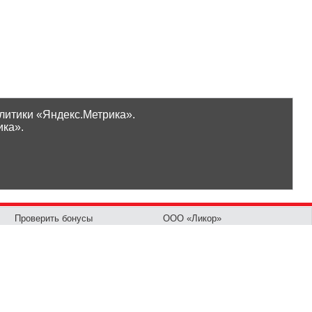
литики «Яндекс.Метрика».
ика».
Проверить бонусы
ООО «Ликор»
Новинки
GrossHaus Сыктывкар
ВКонтакте