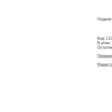
Поделит
Код: 13
В упак.:
Остаток
Провери
Наши г