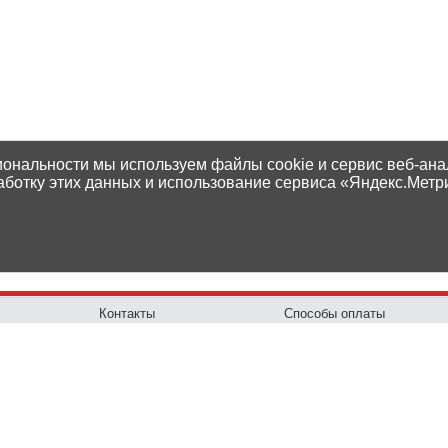
иональности мы используем файлы cookie и сервис веб-ана
аботку этих данных и использование сервиса «Яндекс.Метр
Контакты
Способы оплаты
Адреса магазинов
Доставка
Написать нам
Наши гарантии
Политика
Возврат товара
конфиденциальности
Как сделать заказ