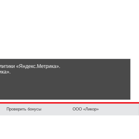
литики «Яндекс.Метрика».
ика».
Проверить бонусы
ООО «Ликор»
Новинки
GrossHaus Сыктывкар
ВКонтакте