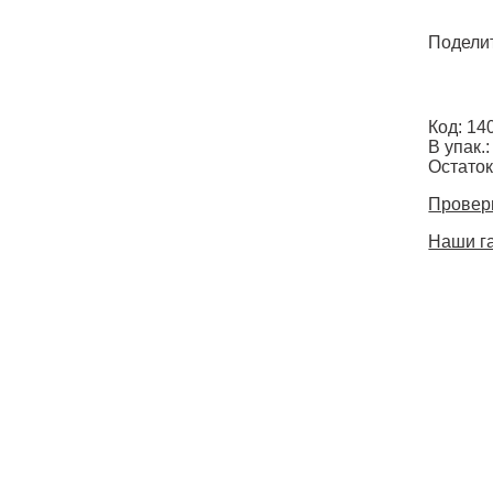
Поделит
Код: 14
В упак.:
Остаток
Провери
Наши г