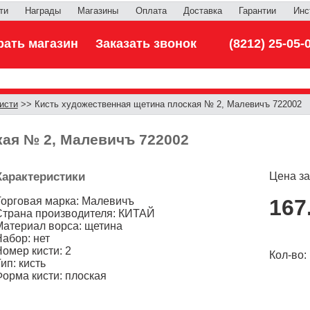
ти
Награды
Магазины
Оплата
Доставка
Гарантии
Инс
ать магазин
Заказать звонок
(8212) 25-05-
исти
>> Кисть художественная щетина плоская № 2, Малевичъ 722002
кая № 2, Малевичъ 722002
Характеристики
Цена за
Торговая марка: Малевичъ
167
Страна производителя: КИТАЙ
Материал ворса: щетина
Набор: нет
Номер кисти: 2
Кол-во
ип: кисть
Форма кисти: плоская