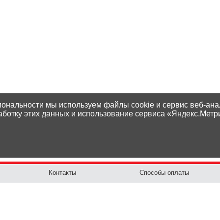
иональности мы используем файлы cookie и сервис веб-ана
аботку этих данных и использование сервиса «Яндекс.Метр
Контакты
Способы оплаты
Адреса магазинов
Доставка
Написать нам
Наши гарантии
Политика
Возврат товара