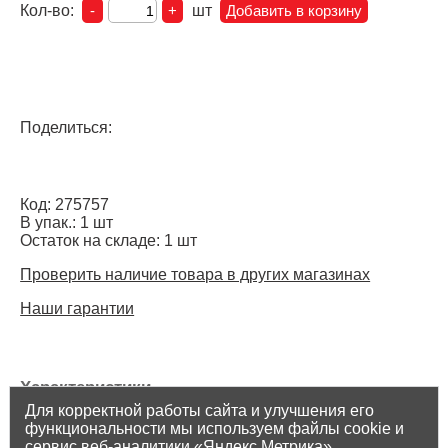
Кол-во:
шт
Поделиться:
Код: 275757
В упак.: 1 шт
Остаток на складе: 1 шт
Проверить наличие товара в других магазинах
Наши гарантии
Характеристики
Для корректной работы сайта и улучшения его
Торговая марка: -
функциональности мы используем файлы cookie и
Страна производителя: КИТАЙ
сервис веб-аналитики «Яндекс.Метрика».