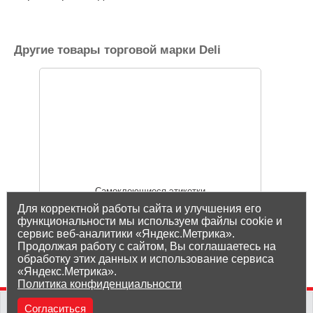
Другие товары торговой марки Deli
Самоклеющиеся этикетки
Для корректной работы сайта и улучшения его
функциональности мы используем файлы cookie и
сервис веб-аналитики «Яндекс.Метрика».
Показать все товары Deli
Продолжая работу с сайтом, Вы соглашаетесь на
обработку этих данных и использование сервиса
«Яндекс.Метрика».
Политика конфиденциальности
(8212) 25-05-05
Согласиться