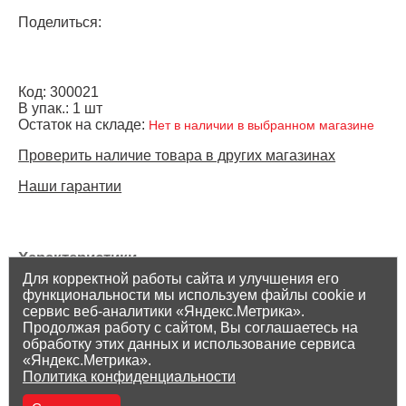
Поделиться:
Код: 300021
В упак.: 1 шт
Остаток на складе:
Нет в наличии в выбранном магазине
Проверить наличие товара в других магазинах
Наши гарантии
Характеристики
Для корректной работы сайта и улучшения его
Торговая марка: -
функциональности мы используем файлы cookie и
Страна производителя: РОССИЯ
сервис веб-аналитики «Яндекс.Метрика».
Продолжая работу с сайтом, Вы соглашаетесь на
обработку этих данных и использование сервиса
«Яндекс.Метрика».
Политика конфиденциальности