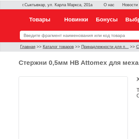
г.Сыктывкар, ул. Карла Маркса, 201а
О нас
Новости
Товары
Новинки
Бонусы
Выбр
Главная
>>
Каталог товаров
>>
Принадлежности для п...
>>
С
Стержни 0,5мм HB Attomex для мех