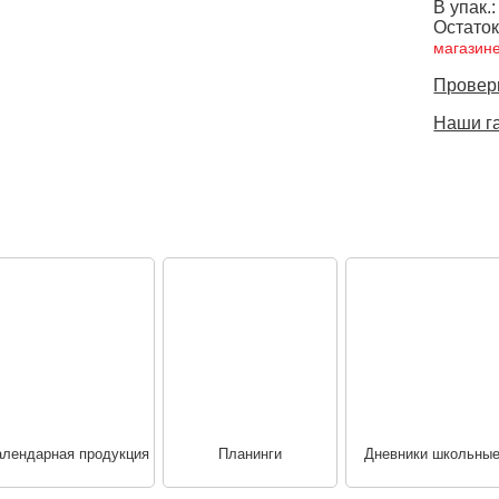
В упак.:
Остаток
магазин
Провери
Наши г
алендарная продукция
Планинги
Дневники школьны