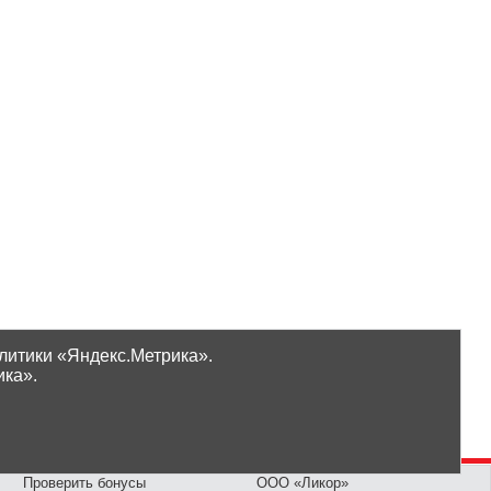
литики «Яндекс.Метрика».
ика».
Проверить бонусы
ООО «Ликор»