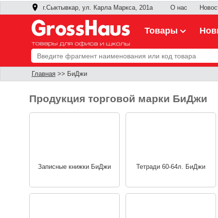
г.Сыктывкар, ул. Карла Маркса, 201а
О нас
Новос
Товары
Нов
Главная
>> БиДжи
Продукция торговой марки БиДжи
Записные книжки БиДжи
Тетради 60-64л. БиДжи