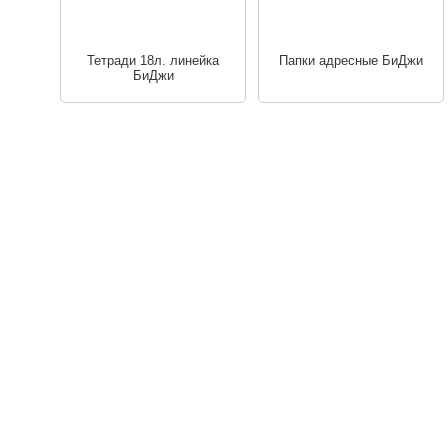
Тетради 18л. линейка
Папки адресные БиДжи
БиДжи