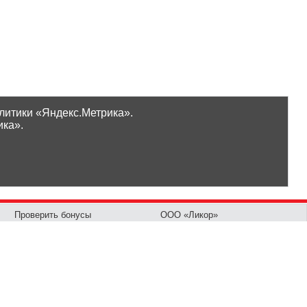
литики «Яндекс.Метрика».
ика».
Проверить бонусы
ООО «Ликор»
Новинки
GrossHaus Сыктывкар
ВКонтакте