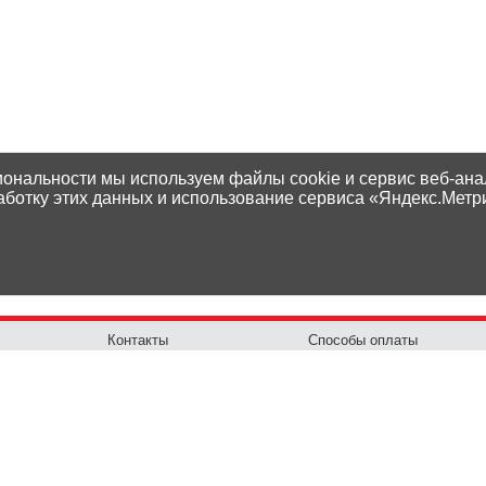
иональности мы используем файлы cookie и сервис веб-ана
аботку этих данных и использование сервиса «Яндекс.Метр
Контакты
Способы оплаты
Адреса магазинов
Доставка
Написать нам
Наши гарантии
Политика
Возврат товара
конфиденциальности
Как сделать заказ