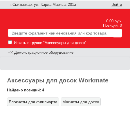
г.Сыктывкар, ул. Карла Маркса, 201а
Войти
0.00 руб.
Позиций: 0
Искать в группе "Аксессуары для досок"
<<
Демонстрационное оборудование
Аксессуары для досок Workmate
Найдено позиций: 4
Блокноты для флипчарта
Магниты для досок
Ф
П
н