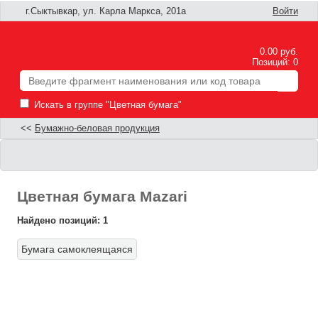
г.Сыктывкар, ул. Карла Маркса, 201а
Войти
0.00 руб.
Позиций: 0
Искать в группе "Цветная бумага"
<<
Бумажно-беловая продукция
Цветная бумага Mazari
Найдено позиций: 1
Бумага самоклеящаяся
Ф
П
п