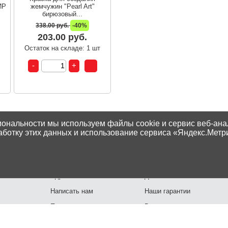
ИР
жемчужин "Pearl Art"
бирюзовый...
338.00 руб.
-40%
203.00 руб.
т
Остаток на складе: 1 шт
иональности мы используем файлы cookie и сервис веб-ана
аботку этих данных и использование сервиса «Яндекс.Метр
Контакты
Способы оплаты
Адреса магазинов
Доставка
Написать нам
Наши гарантии
Политика
Возврат товара
конфиденциальности
Как сделать заказ