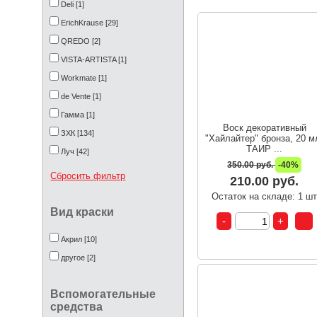
Deli [1]
ErichKrause [29]
QREDO [2]
VISTA-ARTISTA [1]
Workmate [1]
de Vente [1]
Гамма [1]
Воск декоративный
ЗХК [134]
"Хайлайтер" бронза, 20 м
ТАИР ...
Луч [42]
350.00 руб.
-40%
Проф Пресс [1]
Сбросить фильтр
210.00 руб.
Пчелка [7]
Остаток на складе: 1 ш
ТАИР [12]
Вид краски
Акрил [10]
другое [2]
Вспомогательные
средства