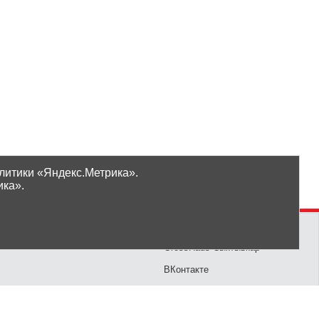
литики «Яндекс.Метрика».
ика».
Проверить бонусы
ООО «Ликор»
Новинки
GrossHaus Сыктывкар
ВКонтакте