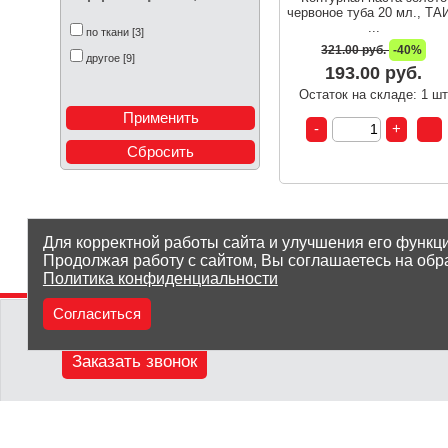
червоное туба 20 мл., ТА
...
по ткани [3]
321.00 руб.
-40%
другое [9]
193.00 руб.
Остаток на складе: 1 ш
Для корректной работы сайта и улучшения его функц
Продолжая работу с сайтом, Вы соглашаетесь на обр
Политика конфиденциальности
Согласиться
(8212) 25-05-05
Заказать звонок