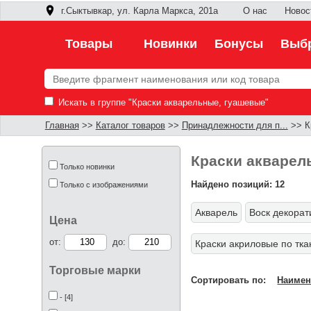
г.Сыктывкар, ул. Карла Маркса, 201а
О нас
Новос
Товары
Новинки
Бонусы
Выбр
Искать в группе "Краски акварельные, гуашевые"
Главная
>>
Каталог товаров
>>
Принадлежности для п...
>> К
Краски акварел
Только новинки
Найдено позиций: 12
Только с изображениями
Акварель
Воск декора
Цена
от:
до:
Краски акриловые по тка
Торговые марки
Сортировать по:
Наимен
- [4]