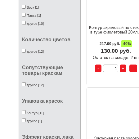
Воск [1]
Паста [1]
другое [10]
Контур акриловый по стек
в тубе фиолетовый 20мл.
Количество цветов
217.00 руб.
-40%
130.00 руб.
другое [12]
Остаток на складе: 2 ш
Сопутствующие
товары краскам
другое [12]
Упаковка красок
Контур [11]
другое [1]
Эффект краски, лака
Контурная паста золото