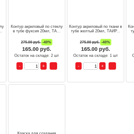
лу
Контур акриловый по стеклу
Контур акриловый по ткани в
Кон
..
в тубе фуксия 20мл, ТА...
тубе желтый 20мл, ТАИР...
т
275.00 руб.
-40%
275.00 руб.
-40%
165.00 руб.
165.00 руб.
т
Остаток на складе: 2 шт
Остаток на складе: 1 шт
Краска для создания