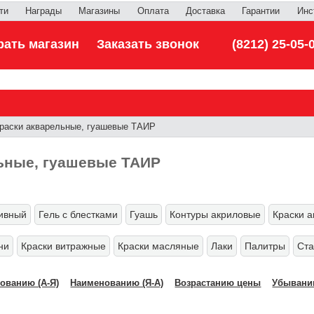
ти
Награды
Магазины
Оплата
Доставка
Гарантии
Инс
ать магазин
Заказать звонок
(8212) 25-05-
раски акварельные, гуашевые ТАИР
ьные, гуашевые ТАИР
тивный
Гель с блестками
Гуашь
Контуры акриловые
Краски 
ни
Краски витражные
Краски масляные
Лаки
Палитры
Ста
ованию (А-Я)
Наименованию (Я-А)
Возрастанию цены
Убывани