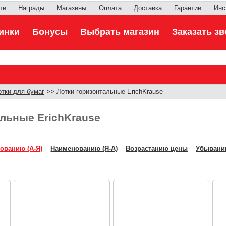
ти
Награды
Магазины
Оплата
Доставка
Гарантии
Инс
инки
Бонусы
Выбрать магазин
Заказать зв
отки для бумаг
>> Лотки горизонтальные ErichKrause
альные ErichKrause
ованию (А-Я)
Наименованию (Я-А)
Возрастанию цены
Убывани