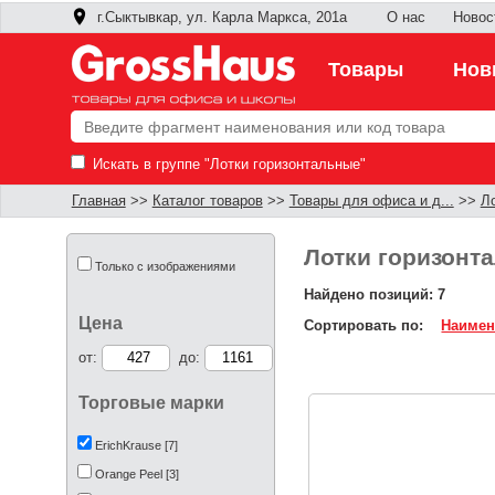
г.Сыктывкар, ул. Карла Маркса, 201а
О нас
Новос
Товары
Нов
Искать в группе "Лотки горизонтальные"
Главная
>>
Каталог товаров
>>
Товары для офиса и д...
>>
Л
Лотки горизонт
Только с изображениями
Найдено позиций: 7
Цена
Сортировать по:
Наимен
от:
до:
Торговые марки
ErichKrause [7]
Orange Peel [3]