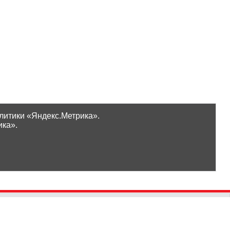
литики «Яндекс.Метрика».
ика».
Проверить бонусы
ООО «Ликор»
Новинки
GrossHaus Сыктывкар