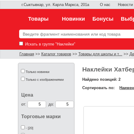
г.Сыктывкар, ул. Карла Маркса, 201а
О нас
Новости
Товары
Новинки
Бонусы
Выбр
Искать в группе "Наклейки"
Главная
>>
Каталог товаров
>>
Товары для школы и т...
>>
Де
Наклейки Хатбе
Только новинки
Найдено позиций: 2
Только с изображениями
Сортировать по:
Наимен
Цена
от:
до:
Торговые марки
- [20]