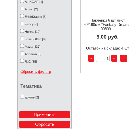
ALINGAR [1]
Action [2]
ErichKrause [3]
Наклейки 6 шт лист
Fancy [6]
80*190мм "Fantasy Dream
00899...
Herma [19]
5.00 руб.
Josef Otten [9]
Mazari [37]
Остаток на складе: 4 ш
Апплика [8]
ЛиС [55]
Росмэн [1]
Сбросить фильтр
Фридекор [2]
Хатбер [2]
Тематика
другое [2]