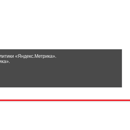
литики «Яндекс.Метрика».
ика».
Проверить бонусы
ООО «Ликор»
Новинки
GrossHaus Сыктывкар
ВКонтакте