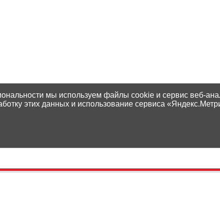
иональности мы используем файлы cookie и сервис веб-ана
аботку этих данных и использование сервиса «Яндекс.Метр
Контакты
Способы оплаты
Адреса магазинов
Доставка
Написать нам
Наши гарантии