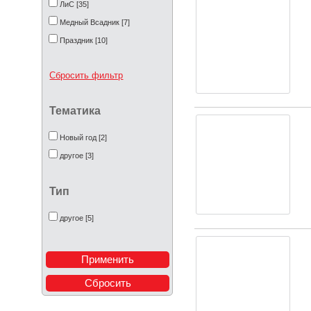
ЛиС [35]
Медный Всадник [7]
Праздник [10]
Сбросить фильтр
Тематика
Новый год [2]
другое [3]
Тип
другое [5]