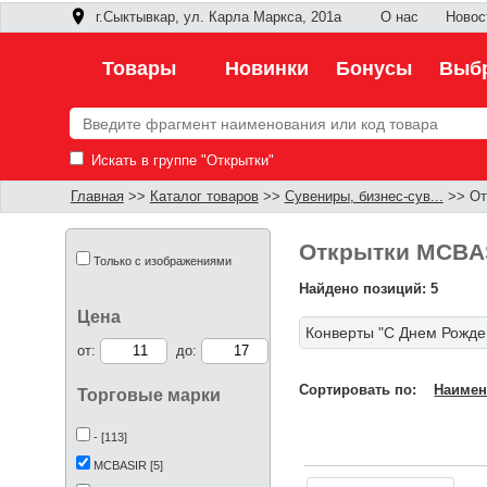
г.Сыктывкар, ул. Карла Маркса, 201а
О нас
Новос
Товары
Новинки
Бонусы
Выбр
Искать в группе "Открытки"
Главная
>>
Каталог товаров
>>
Сувениры, бизнес-сув...
>> От
Открытки MCBA
Только с изображениями
Найдено позиций: 5
Цена
Конверты "С Днем Рожде
от:
до:
Сортировать по:
Наимен
Торговые марки
- [113]
MCBASIR [5]