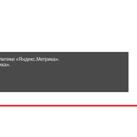
литики «Яндекс.Метрика».
ика».
Проверить бонусы
ООО «Ликор»
Новинки
GrossHaus Сыктывкар
ВКонтакте