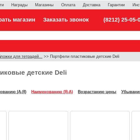
ти
Награды
Магазины
Оплата
Доставка
Гарантии
Инс
ать магазин
Заказать звонок
(8212) 25-05-
ложки для тетрадей...
>> Портфели пластиковые детские Deli
иковые детские Deli
ованию (А-Я)
Наименованию (Я-А)
Возрастанию цены
Убывани