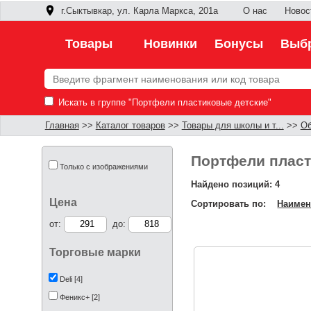
г.Сыктывкар, ул. Карла Маркса, 201а
О нас
Новос
Товары
Новинки
Бонусы
Выбр
Искать в группе "Портфели пластиковые детские"
Главная
>>
Каталог товаров
>>
Товары для школы и т...
>>
Об
Портфели пласт
Только с изображениями
Найдено позиций: 4
Цена
Сортировать по:
Наимен
от:
до:
Торговые марки
Deli [4]
Феникс+ [2]