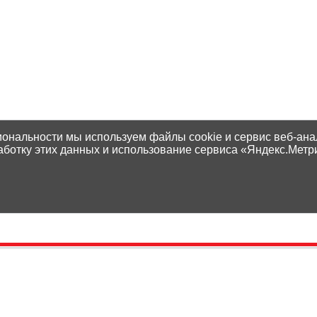
иональности мы используем файлы cookie и сервис веб-ана
аботку этих данных и использование сервиса «Яндекс.Метр
Контакты
Способы оплаты
Адреса магазинов
Доставка
Написать нам
Наши гарантии