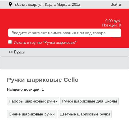
г.Сыктывкар, ул. Карла Маркса, 201а
Войти
0.00 руб.
Позиций: 0
Искать в группе "Ручки шариковые"
<<
Ручки
Ручки шариковые Cello
Найдено позиций: 1
Наборы шариковых ручек
Ручки шариковые для школы
Ф
Синие шариковые ручки
Цветные шариковые ручки
П
п