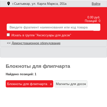
г.Сыктывкар, ул. Карла Маркса, 201а
Войти
0.00 руб.
Позиций: 0
Искать в группе "Аксессуары для досок"
<<
Демонстрационное оборудование
Блокноты для флипчарта
Найдено позиций: 1
Блокноты для флипчарта x
Магниты для досок
Ф
П
п