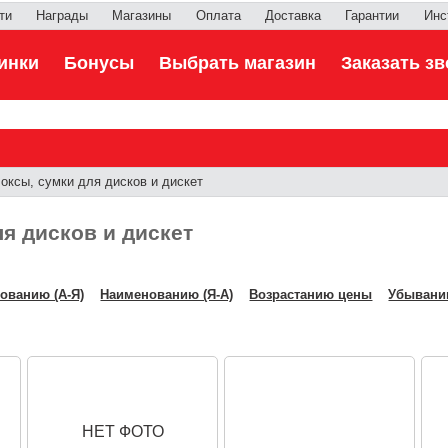
ти
Награды
Магазины
Оплата
Доставка
Гарантии
Инс
инки
Бонусы
Выбрать магазин
Заказать зв
оксы, сумки для дисков и дискет
я дисков и дискет
ованию (А-Я)
Наименованию (Я-А)
Возрастанию цены
Убывани
НЕТ ФОТО