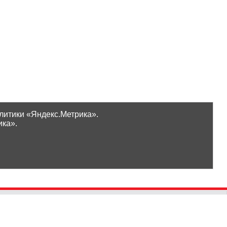
литики «Яндекс.Метрика».
ика».
Проверить бонусы
ООО «Ликор»
Новинки
GrossHaus Сыктывкар