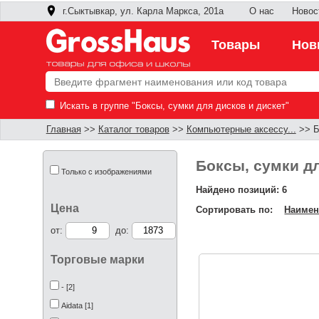
г.Сыктывкар, ул. Карла Маркса, 201а
О нас
Новос
Товары
Нов
Искать в группе "Боксы, сумки для дисков и дискет"
Главная
>>
Каталог товаров
>>
Компьютерные аксессу...
>> Б
Боксы, сумки дл
Только с изображениями
Найдено позиций: 6
Цена
Сортировать по:
Наимен
от:
до:
Торговые марки
- [2]
Aidata [1]