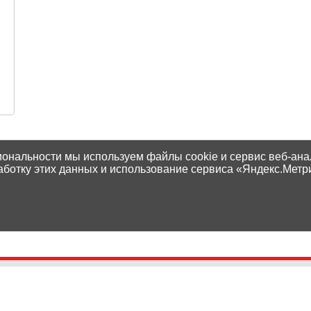
т
иональности мы используем файлы cookie и сервис веб-ана
аботку этих данных и использование сервиса «Яндекс.Метр
Контакты
Способы оплаты
Адреса магазинов
Доставка