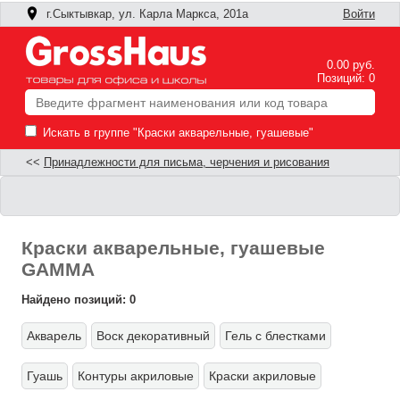
г.Сыктывкар, ул. Карла Маркса, 201а
Войти
0.00 руб.
Позиций: 0
Искать в группе "Краски акварельные, гуашевые"
<<
Принадлежности для письма, черчения и рисования
Краски акварельные, гуашевые
GAMMA
Найдено позиций: 0
Акварель
Воск декоративный
Гель с блестками
Ф
Гуашь
Контуры акриловые
Краски акриловые
П