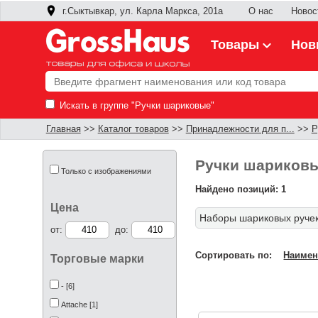
г.Сыктывкар, ул. Карла Маркса, 201а
О нас
Новос
Товары
Нов
Искать в группе "Ручки шариковые"
Главная
>>
Каталог товаров
>>
Принадлежности для п...
>>
Р
Ручки шариков
Только с изображениями
Найдено позиций: 1
Цена
Наборы шариковых руче
от:
до:
Сортировать по:
Наимен
Торговые марки
- [6]
Attache [1]