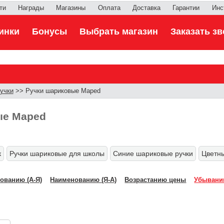
ти
Награды
Магазины
Оплата
Доставка
Гарантии
Инс
инки
Бонусы
Выбрать магазин
Заказать зв
учки
>> Ручки шариковые Maped
ые Maped
к
Ручки шариковые для школы
Синие шариковые ручки
Цветн
ованию (А-Я)
Наименованию (Я-А)
Возрастанию цены
Убывани