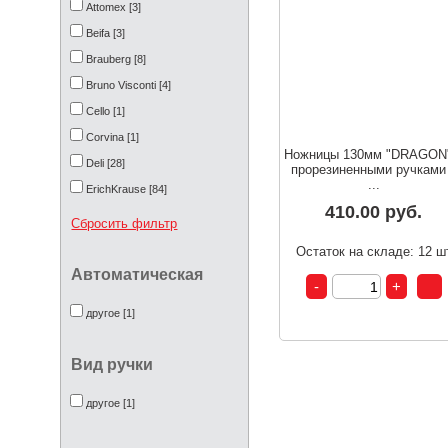
Attomex [3]
Beifa [3]
Brauberg [8]
Bruno Visconti [4]
Cello [1]
Corvina [1]
Ножницы 130мм "DRAGON
Deli [28]
прорезиненными ручками
...
ErichKrause [84]
410.00 руб.
FLAIR [1]
Сбросить фильтр
Flexoffice [14]
Остаток на складе: 12 ш
Index [1]
Автоматическая
KEYROAD [1]
другое [1]
MCBASIR [3]
Maped [1]
Вид ручки
Mazari [7]
MunHwa [3]
другое [1]
Penac [14]