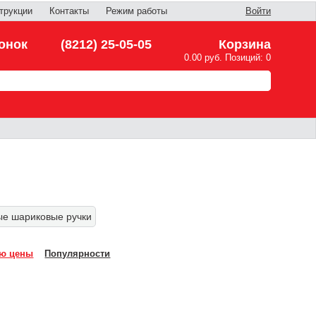
трукции
Контакты
Режим работы
Войти
онок
(8212) 25-05-05
Корзина
0.00 руб. Позиций: 0
ые шариковые ручки
ю цены
Популярности