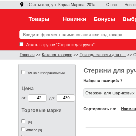
г.Сыктывкар, ул. Карла Маркса, 201а
О нас
Новос
Товары
Новинки
Бонусы
Выбр
Искать в группе "Стержни для ручек"
Главная
>>
Каталог товаров
>>
Принадлежности для п...
>> Ст
Стержни для руч
Только с изображениями
Найдено позиций: 7
Цена
Стержни для шариковых 
от:
до:
Сортировать по:
Наимен
Торговые марки
- [6]
Attache [9]