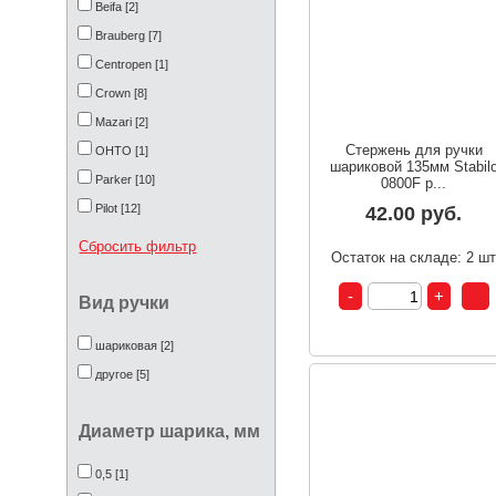
Beifa [2]
Brauberg [7]
Centropen [1]
Crown [8]
Mazari [2]
Стержень для ручки
OHTO [1]
шариковой 135мм Stabil
Parker [10]
0800F р...
Pilot [12]
42.00 руб.
STAFF [3]
Сбросить фильтр
Остаток на складе: 2 ш
Stabilo [7]
UNI [3]
Вид ручки
de Vente [2]
шариковая [2]
Стамм [1]
другое [5]
Диаметр шарика, мм
0,5 [1]