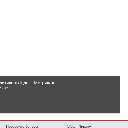
литики «Яндекс.Метрика».
ика».
Проверить бонусы
ООО «Ликор»