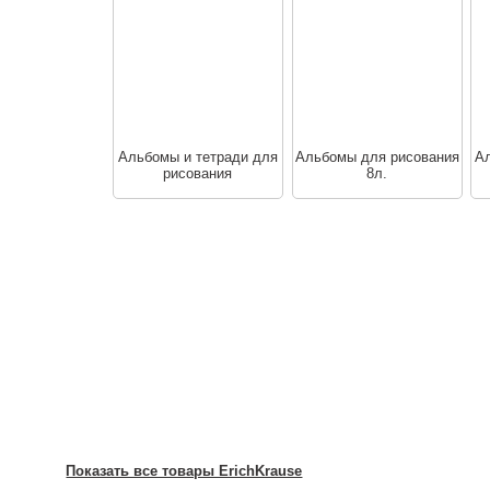
Альбомы и тетради для
Альбомы для рисования
Ал
рисования
8л.
Показать все товары ErichKrause