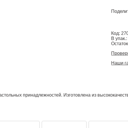
Поделит
Код: 27
В упак.:
Остаток
Провери
Наши г
астольных принадлежностей. Изготовлена из высококачеств