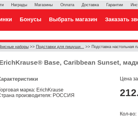
ти
Награды
Магазины
Оплата
Доставка
Гарантии
Инс
инки
Бонусы
Выбрать магазин
Заказать зв
фисные наборы
>>
Подставки для пишущи...
>> Подставка настольная пл
richKrause® Base, Caribbean Sunset, мад
Характеристики
Цена за
Торговая марка: ErichKrause
212
Страна производителя: РОССИЯ
Кол-во