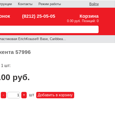
трукции
Контакты
Режим работы
Войти
онок
(8212) 25-05-05
Корзина
0.00 руб. Позиций: 0
астиковая ErichKrause® Base, Caribbea...
жента 57996
 1 шт:
.00 руб.
:
шт