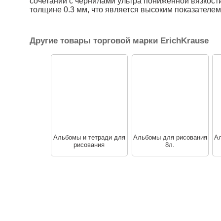
сочетании с чернилами ультра пониженной вязкост
толщине 0.3 мм, что является высоким показателем
Другие товары торговой марки ErichKrause
Альбомы и тетради для
Альбомы для рисования
Ал
рисования
8л.