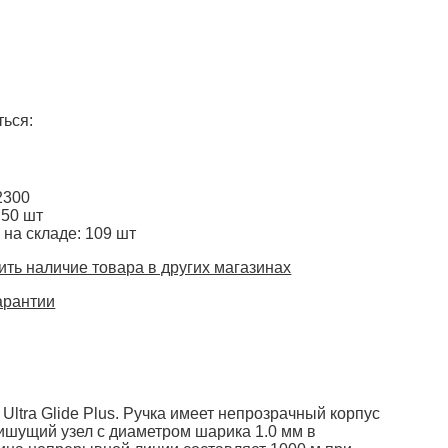
ься:
2300
 50 шт
 на складе: 109 шт
ть наличие товара в других магазинах
арантии
ltra Glide Plus. Ручка имеет непрозрачный корпус
ишущий узел с диаметром шарика 1.0 мм в