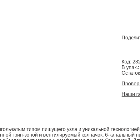
Поделит
Код: 28
В упак.:
Остаток
Провери
Наши г
игольчатым типом пишущего узла и уникальной технологией U
ной грип-зоной и вентилируемый колпачок. 6-канальный п