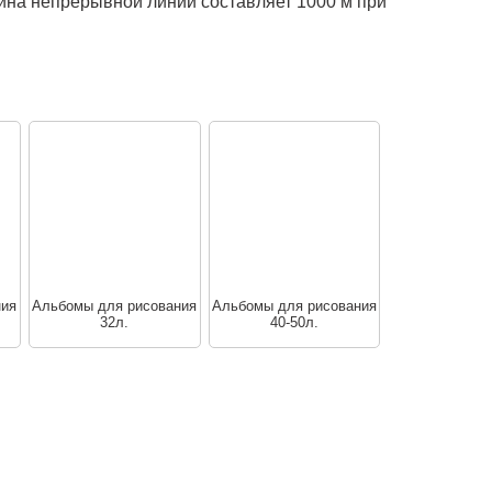
лина непрерывной линии составляет 1000 м при
ния
Альбомы для рисования
Альбомы для рисования
32л.
40-50л.