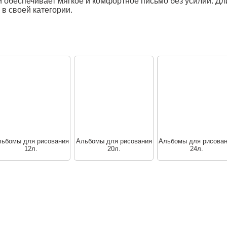
и обеспечивает мягкое и комфортное письмо без усилий. Д
 в своей категории.
ьбомы для рисования
Альбомы для рисования
Альбомы для рисова
12л.
20л.
24л.