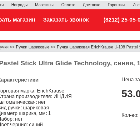
ти
Награды
Магазины
Оплата
Доставка
Гарантии
Инс
ать магазин
Заказать звонок
(8212) 25-05-
учки
>>
Ручки шариковые
>> Ручка шариковая ErichKrause U-108 Pastel Sti
stel Stick Ultra Glide Technology, синяя, 
Характеристики
Цена за
Торговая марка: ErichKrause
53.
Страна производителя: ИНДИЯ
Автоматическая: нет
Вид ручки: шариковая
Диаметр шарика, мм: 1
Кол-во
Набор: нет
Цвет чернил: синий